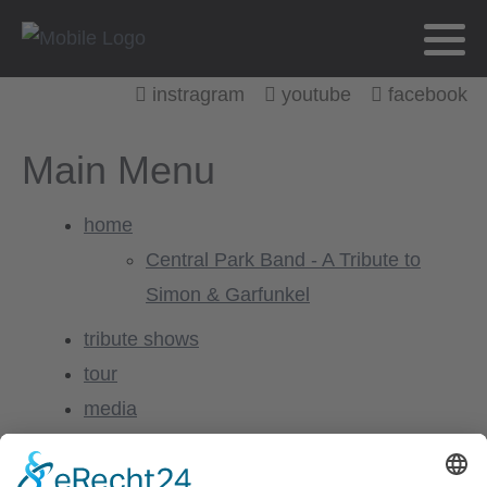
instragram
youtube
facebook
Main Menu
home
Central Park Band - A Tribute to
Simon & Garfunkel
tribute shows
tour
media
infos
central park band