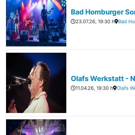
Bad Homburger S
23.07.26
, 19:30 h
Bad H
Olafs Werkstatt - 
11.04.26
, 19:30 h
Olafs W