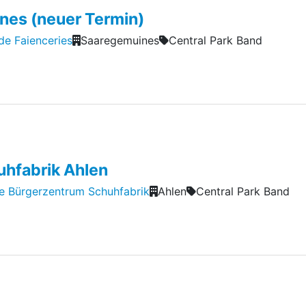
nes (neuer Termin)
de Faienceries
Saaregemuines
Central Park Band
uhfabrik Ahlen
ive Bürgerzentrum Schuhfabrik
Ahlen
Central Park Band