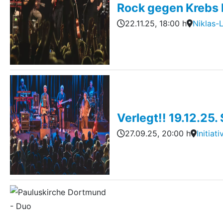
Rock gegen Krebs 
22.11.25
, 18:00 h
Niklas-
Verlegt!! 19.12.25.
27.09.25
, 20:00 h
Initia