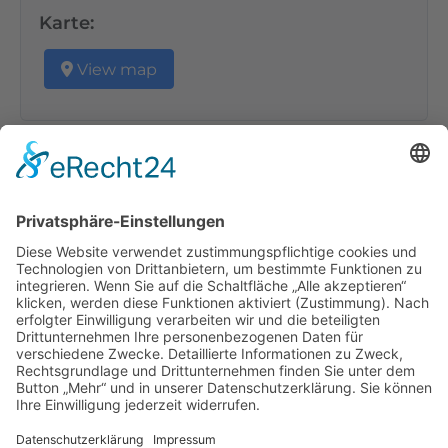
Karte:
View map
Veranstaltungen
Datum
Titel
Ortsname
Kategorie
Zur Zeit sind keine Veranstaltungen
verfügbar