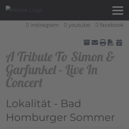
instragram
youtube
facebook
Down
A Tribute To Simon &
Garfunkel - Live In
Concert
Lokalität - Bad
Homburger Sommer