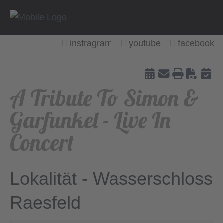
instragram
youtube
facebook
Down
A Tribute To Simon &
Garfunkel - Live In
Concert
Lokalität - Wasserschloss
Raesfeld