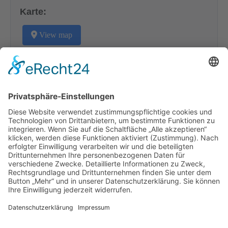
Karte:
View map
Veranstaltungen
Datum
Titel
Ortsname
Kategorie
Zur Zeit sind keine Veranstaltungen verfügbar